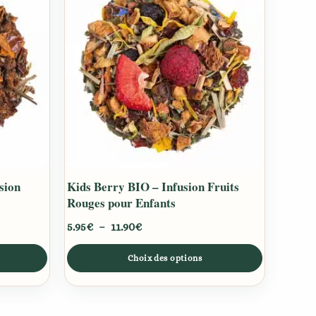
prix :
a
5.95€
plusieurs
à
11.90€
variations.
Les
options
peuvent
être
choisies
sur
la
sion
Kids Berry BIO – Infusion Fruits
page
Rouges pour Enfants
du
produit
5.95
€
–
11.90
€
Choix des options