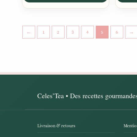
←
1
2
3
4
5
6
→
Livraison & retours
Mentio