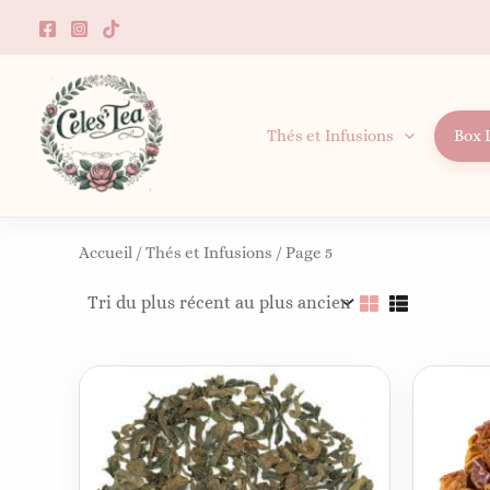
Aller
au
contenu
Box 
Thés et Infusions
Accueil
/
Thés et Infusions
/ Page 5
Ce
produit
a
plusieurs
variation