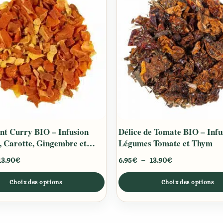
prix :
prix :
a
6.95€
6.95€
plusieurs
à
à
13.90€
13.90€
s.
variations.
Les
options
peuvent
être
choisies
sur
la
t Curry BIO – Infusion
Délice de Tomate BIO – Infu
page
 Carotte, Gingembre et
Légumes Tomate et Thym
du
produit
13.90
€
6.95
€
–
13.90
€
Choix des options
Choix des options