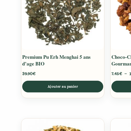
Les
options
peuvent
être
choisies
sur
la
Premium Pu Erh Menghai 5 ans
Choco-Ci
page
d’age BIO
Gourmand
du
produit
39.90
€
7.45
€
–
Ajouter au panier
Plage
Ce
Ce
de
produit
produit