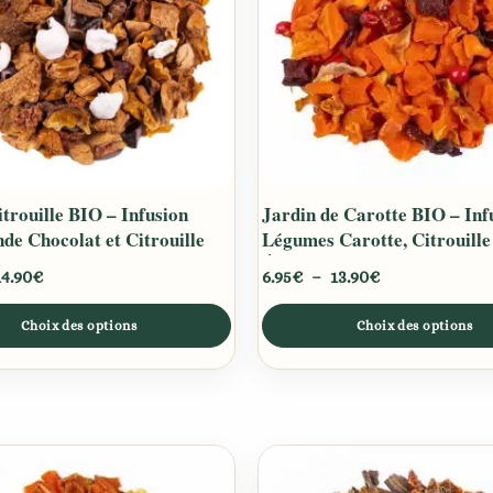
Les
options
peuvent
être
choisies
sur
la
trouille BIO – Infusion
Jardin de Carotte BIO – Inf
page
e Chocolat et Citrouille
Légumes Carotte, Citrouille
du
Épices
produit
14.90
€
6.95
€
–
13.90
€
Choix des options
Choix des options
Plage
Plage
Ce
de
de
produit