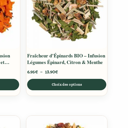
Les
options
peuvent
être
choisies
sur
la
usion
Fraîcheur d’Épinards BIO – Infusion
page
 et
Légumes Épinard, Citron & Menthe
du
produit
6.95
€
–
13.90
€
Choix des options
Plage
Ce
de
produit